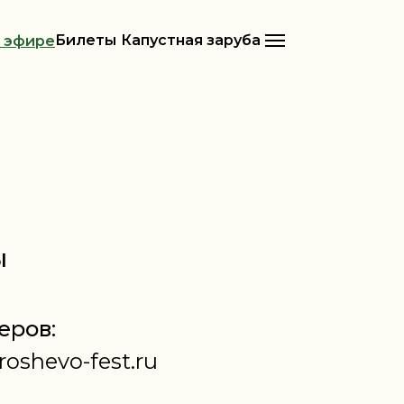
Билеты
Капустная заруба
в эфире
ы
еров:
oshevo-fest.ru