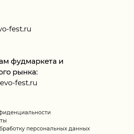
o-fest.ru
ам фудмаркета и
го рынка:
vo-fest.ru
нфиденциальности
рты
обработку персональных данных